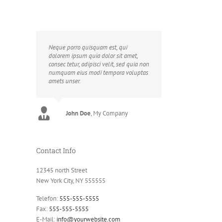
Neque porro quisquam est, qui
dolorem ipsum quia dolor sit amet,
consec tetur, adipisci velit, sed quia non
numquam eius modi tempora voluptas
amets unser.
John Doe
Luke Beck
,
My Company
Theme Fusion
Contact Info
12345 north Street
New York City, NY 555555
Telefon:
555-555-5555
Fax:
555-555-5555
E-Mail:
info@yourwebsite.com