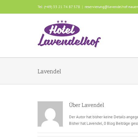
Zum
Tel: (+49) 33 21 74 87 578
|
reservierung@lavendelhof-nauen
Inhalt
springen
Lavendel
Über
Lavendel
Der Autor hat bisher keine Details angeg
Bisher hat Lavendel, 0 Blog Beiträge ges